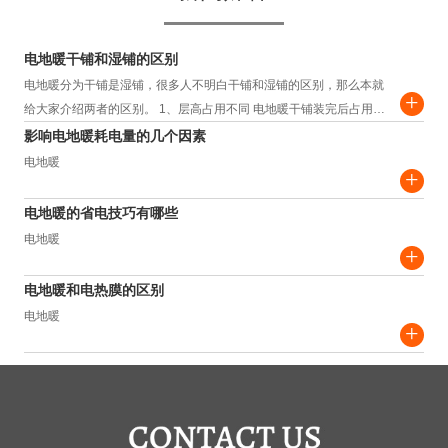
电地暖干铺和湿铺的区别
电地暖分为干铺是湿铺，很多人不明白干铺和湿铺的区别，那么本就
+
给大家介绍两者的区别。 1、层高占用不同 电地暖干铺装完后占用层
高约为3.5-4.5cm，而湿铺装完...
影响电地暖耗电量的几个因素
电地暖
+
电地暖的省电技巧有哪些
电地暖
+
电地暖和电热膜的区别
电地暖
+