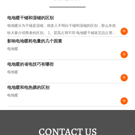
电地暖干铺和湿铺的区别
电地暖分为干铺是湿铺，很多人不明白干铺和湿铺的区别，那么本就
+
给大家介绍两者的区别。 1、层高占用不同 电地暖干铺装完后占用层
高约为3.5-4.5cm，而湿铺装完...
影响电地暖耗电量的几个因素
电地暖
+
电地暖的省电技巧有哪些
电地暖
+
电地暖和电热膜的区别
电地暖
+