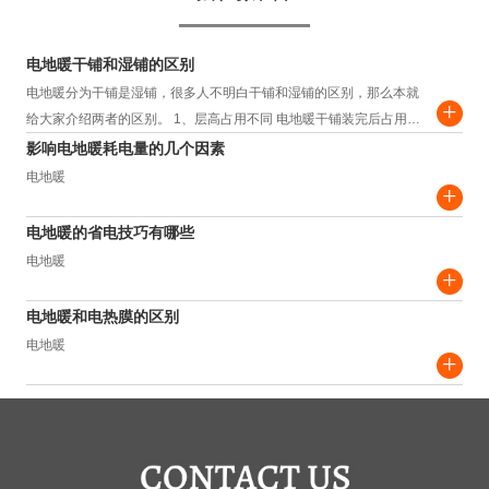
电地暖干铺和湿铺的区别
电地暖分为干铺是湿铺，很多人不明白干铺和湿铺的区别，那么本就
+
给大家介绍两者的区别。 1、层高占用不同 电地暖干铺装完后占用层
高约为3.5-4.5cm，而湿铺装完...
影响电地暖耗电量的几个因素
电地暖
+
电地暖的省电技巧有哪些
电地暖
+
电地暖和电热膜的区别
电地暖
+