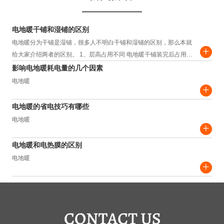
电地暖干铺和湿铺的区别
电地暖分为干铺是湿铺，很多人不明白干铺和湿铺的区别，那么本就
+
给大家介绍两者的区别。 1、层高占用不同 电地暖干铺装完后占用层
高约为3.5-4.5cm，而湿铺装完...
影响电地暖耗电量的几个因素
电地暖
+
电地暖的省电技巧有哪些
电地暖
+
电地暖和电热膜的区别
电地暖
+