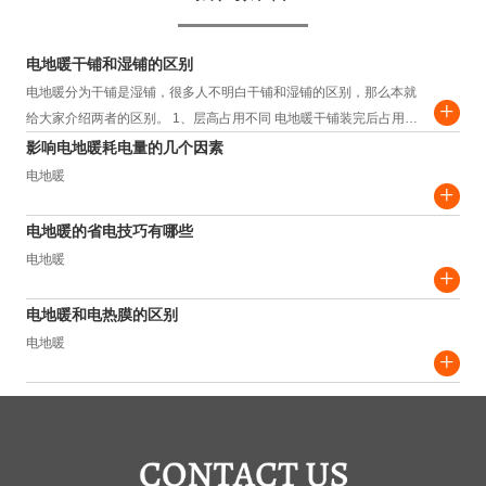
电地暖干铺和湿铺的区别
电地暖分为干铺是湿铺，很多人不明白干铺和湿铺的区别，那么本就
+
给大家介绍两者的区别。 1、层高占用不同 电地暖干铺装完后占用层
高约为3.5-4.5cm，而湿铺装完...
影响电地暖耗电量的几个因素
电地暖
+
电地暖的省电技巧有哪些
电地暖
+
电地暖和电热膜的区别
电地暖
+